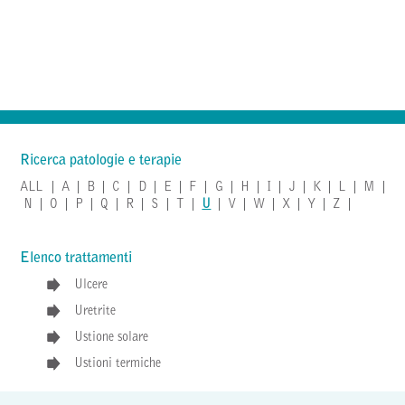
Ricerca patologie e terapie
ALL
|
A
|
B
|
C
|
D
|
E
|
F
|
G
|
H
|
I
|
J
|
K
|
L
|
M
|
N
|
O
|
P
|
Q
|
R
|
S
|
T
|
U
|
V
|
W
|
X
|
Y
|
Z
|
Elenco trattamenti
Ulcere
Uretrite
Ustione solare
Ustioni termiche