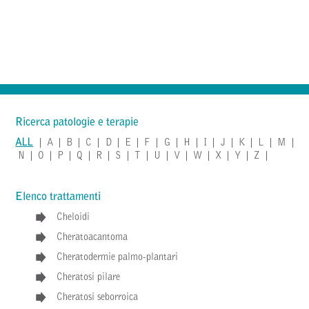
Ricerca patologie e terapie
ALL
|
A
|
B
|
C
|
D
|
E
|
F
|
G
|
H
|
I
|
J
|
K
|
L
|
M
|
N
|
O
|
P
|
Q
|
R
|
S
|
T
|
U
|
V
|
W
|
X
|
Y
|
Z
|
Elenco trattamenti
Cheloidi
Cheratoacantoma
Cheratodermie palmo-plantari
Cheratosi pilare
Cheratosi seborroica