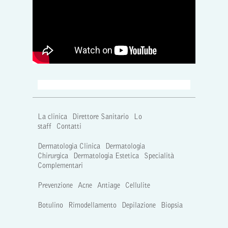
La clinica
Direttore Sanitario
Lo
staff
Contatti
Dermatologia Clinica
Dermatologia
Chirurgica
Dermatologia Estetica
Specialità
Complementari
Prevenzione
Acne
Antiage
Cellulite
Botulino
Rimodellamento
Depilazione
Biopsia