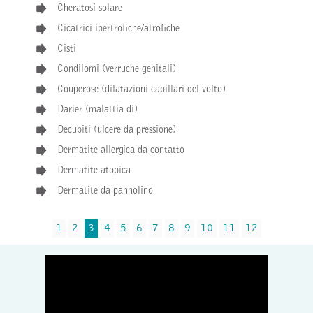
Cheratosi solare
Cicatrici ipertrofiche/atrofiche
Cisti
Condilomi (verruche genitali)
Couperose (dilatazioni capillari del volto)
Darier (malattia di)
Decubiti (ulcere da pressione)
Dermatite allergica da contatto
Dermatite atopica
Dermatite da pannolino
1
2
3
4
5
6
7
8
9
10
11
12