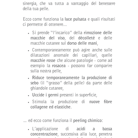
sinergia, che va tutta a vantaggio del benessere
della tua pelle.
Ecco come funziona la
luce pulsata
e quali risultati
ci permette di ottenere...
Si prende “l’incarico” della
rimozione delle
macchie del viso
, del
décolleté
e delle
macchie cutanee sul
dorso delle mani
,
Contemporaneamente può agire anche sulle
dilatazioni anomale dei capillari, quelle
macchie rosse
che alcune patologie - come ad
esempio la
rosacea
- possono far comparire
sulla nostra pelle,
Riduce temporaneamente la
produzione di
sebo
(il “grasso” della pelle) da parte delle
ghiandole cutanee,
Uccide i germi
presenti in superficie,
Stimola la produzione di
nuove fibre
collagene ed elastiche
.
… ed ecco come funziona il
peeling chimico
:
L’applicazione di
acidi a bassa
concentrazione
, successiva alla luce, penetra