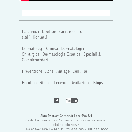
La clinica
Direttore Sanitario
Lo
staff
Contatti
Dermatologia Clinica
Dermatologia
Chirurgica
Dermatologia Estetica
Specialità
Complementari
Prevenzione
Acne
Antiage
Cellulite
Botulino
Rimodellamento
Depilazione
Biopsia
Skin Doctors’ Center di LaserPro Srl
Via dei Bonomo, 5 – 34126 Trieste - Tel. +39 040 5199674 -
info@skindoctors.it
P.Iva 00966410326 – Cap. int. Ver. € 51.500 – Aut. San. ASS1