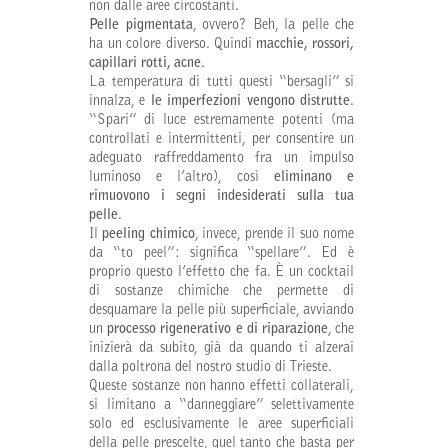
non dalle aree circostanti.
Pelle pigmentata
, ovvero? Beh, la pelle che
ha un colore diverso. Quindi
macchie, rossori,
capillari rotti, acne
.
La temperatura di tutti questi “bersagli” si
innalza, e
le imperfezioni vengono distrutte
.
“Spari” di luce estremamente potenti (ma
controllati e intermittenti, per consentire un
adeguato raffreddamento fra un impulso
luminoso e l’altro), così
eliminano e
rimuovono i segni indesiderati sulla tua
pelle
.
Il
peeling chimico
, invece, prende il suo nome
da “to peel”: significa “spellare”. Ed è
proprio questo l’effetto che fa. È un cocktail
di sostanze chimiche che permette di
desquamare la pelle più superficiale, avviando
un
processo rigenerativo e di riparazione
, che
inizierà da subito, già da quando ti alzerai
dalla poltrona del nostro studio di Trieste.
Queste sostanze non hanno effetti collaterali,
si limitano a “danneggiare” selettivamente
solo ed esclusivamente le aree superficiali
della pelle prescelte, quel tanto che basta per