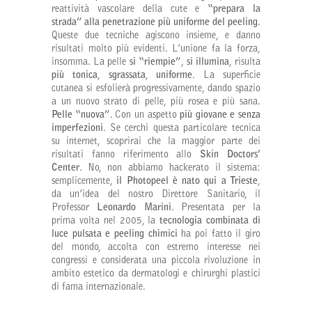
reattività vascolare della cute e
“prepara la
strada” alla penetrazione più uniforme del peeling
.
Queste due tecniche agiscono insieme, e danno
risultati molto più evidenti. L’unione fa la forza,
insomma. La pelle
si “riempie”
,
si illumina
, risulta
più tonica
,
sgrassata
,
uniforme
. La superficie
cutanea si esfolierà progressivamente, dando spazio
a un nuovo strato di pelle, più rosea e più sana.
Pelle “nuova”
. Con un aspetto
più giovane e senza
imperfezioni
. Se cerchi questa particolare tecnica
su internet, scoprirai che la maggior parte dei
risultati fanno riferimento allo
Skin Doctors’
Center
. No, non abbiamo hackerato il sistema:
semplicemente,
il Photopeel è nato qui a Trieste
,
da un’idea del nostro Direttore Sanitario, il
Professor
Leonardo Marini
. Presentata per la
prima volta nel 2005, la
tecnologia combinata di
luce pulsata e peeling chimici
ha poi fatto il giro
del mondo, accolta con estremo interesse nei
congressi e considerata una piccola rivoluzione in
ambito estetico da dermatologi e chirurghi plastici
di fama internazionale.