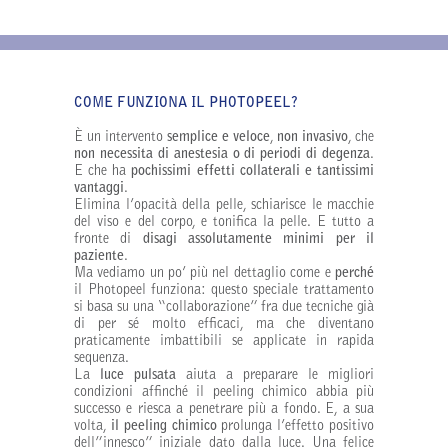
COME FUNZIONA IL PHOTOPEEL?
È un intervento
semplice e veloce
,
non invasivo
, che
non necessita di anestesia o di periodi di degenza
.
E che ha
pochissimi effetti collaterali e tantissimi
vantaggi
.
Elimina l’opacità della pelle, schiarisce le macchie
del viso e del corpo, e tonifica la pelle. E tutto a
fronte di
disagi assolutamente minimi per il
paziente
.
Ma vediamo un po’ più nel dettaglio come e
perché
il Photopeel funziona: questo speciale trattamento
si basa su una “collaborazione” fra due tecniche già
di per sé molto efficaci, ma che diventano
praticamente imbattibili se applicate in rapida
sequenza.
La
luce pulsata
aiuta a preparare le migliori
condizioni affinché il peeling chimico abbia più
successo e riesca a penetrare più a fondo. E, a sua
volta,
il peeling chimico
prolunga l’effetto positivo
dell”innesco” iniziale dato dalla luce. Una felice